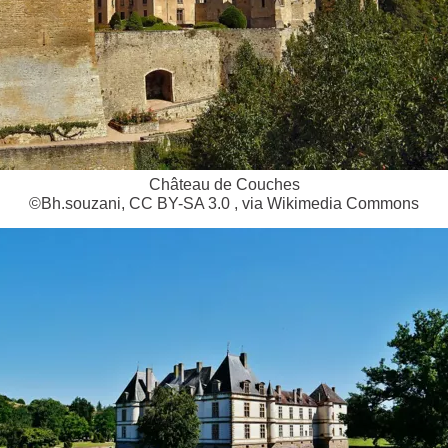
Château de Couches
©Bh.souzani, CC BY-SA 3.0 , via Wikimedia Commons