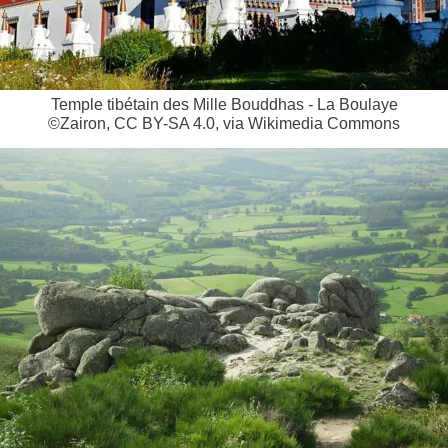
Temple tibétain des Mille Bouddhas - La Boulaye
©Zairon, CC BY-SA 4.0, via Wikimedia Commons