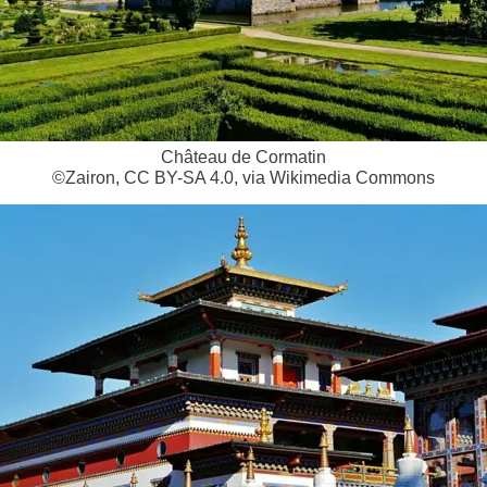
Château de Cormatin
©Zairon, CC BY-SA 4.0, via Wikimedia Commons