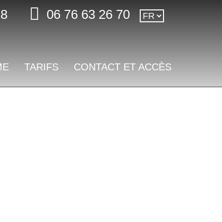
18
06 76 63 26 70
ME
TARIFS
CONTACT ET ACCÈS