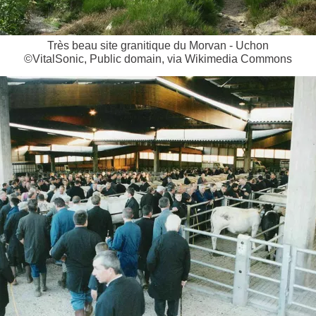
Très beau site granitique du Morvan - Uchon
©VitalSonic, Public domain, via Wikimedia Commons